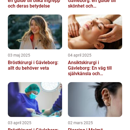
en guide till olika ingrepp
Gävleborg: en guide till
och deras betydelse
skönhet och
självförtroende
03 maj 2025
04 april 2025
Bröstkirurgi i Gävleborg:
Ansiktskirurgi i
allt du behöver veta
Gävleborg: En väg till
självkänsla och
förändring
03 april 2025
02 mars 2025