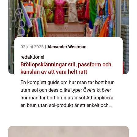
02 juni 2026
Alexander Westman
redaktionel
Bröllopsklänningar stil, passform och
känslan av att vara helt rätt
En komplett guide om hur man tar bort brun
utan sol och dess olika typer Översikt över
hur man tar bort brun utan sol Att applicera
en brun utan sol-produkt är ett enkelt och
snabbt sätt att få en solkysst hudton utan
att utsätta sig för skadlig UV-s...