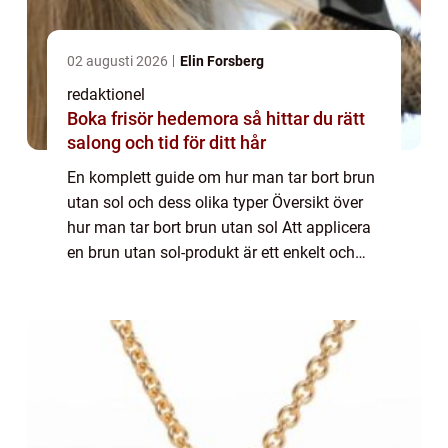
02 augusti 2026
Elin Forsberg
redaktionel
Boka frisör hedemora så hittar du rätt
salong och tid för ditt hår
En komplett guide om hur man tar bort brun
utan sol och dess olika typer Översikt över
hur man tar bort brun utan sol Att applicera
en brun utan sol-produkt är ett enkelt och
snabbt sätt att få en solkysst hudton utan
att utsätta sig för skadlig UV-s...