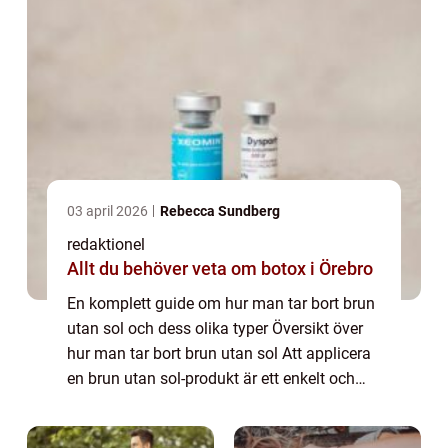
03 april 2026
Rebecca Sundberg
redaktionel
Allt du behöver veta om botox i Örebro
En komplett guide om hur man tar bort brun
utan sol och dess olika typer Översikt över
hur man tar bort brun utan sol Att applicera
en brun utan sol-produkt är ett enkelt och
snabbt sätt att få en solkysst hudton utan
att utsätta sig för skadlig UV-s...