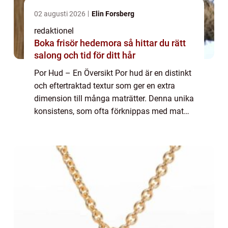
02 augusti 2026
Elin Forsberg
redaktionel
Boka frisör hedemora så hittar du rätt
salong och tid för ditt hår
Por Hud – En Översikt Por hud är en distinkt
och eftertraktad textur som ger en extra
dimension till många maträtter. Denna unika
konsistens, som ofta förknippas med mat
och dryck, lägger till både estetiskt
tilltalande och kulinariskt värde ti...