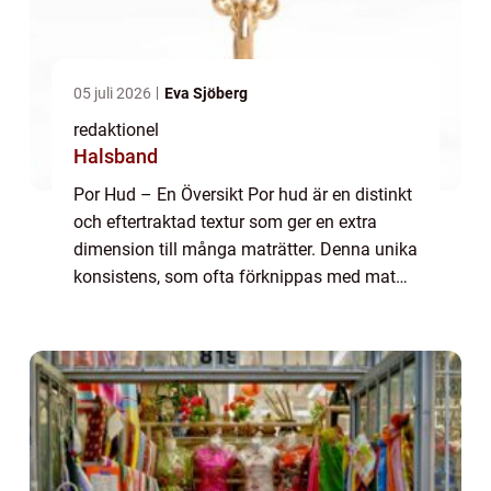
05 juli 2026
Eva Sjöberg
redaktionel
Halsband
Por Hud – En Översikt Por hud är en distinkt
och eftertraktad textur som ger en extra
dimension till många maträtter. Denna unika
konsistens, som ofta förknippas med mat
och dryck, lägger till både estetiskt
tilltalande och kulinariskt värde ti...