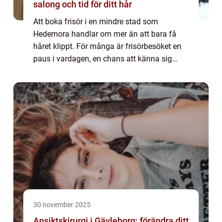
salong och tid för ditt hår
Att boka frisör i en mindre stad som
Hedemora handlar om mer än att bara få
håret klippt. För många är frisörbesöket en
paus i vardagen, en chans att känna sig
ompysslad och gå därifrån med ny energi.
När någon söker på Boka frisör Hedemora
finns oft...
30 november 2025
Ansiktskirurgi i Gävleborg: förändra ditt