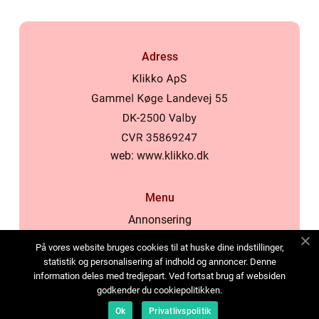
Adress
web:
www.klikko.dk
Menu
Annonsering
Om oss
På vores website bruges cookies til at huske dine indstillinger,
Cookies
statistik og personalisering af indhold og annoncer. Denne
information deles med tredjepart. Ved fortsat brug af websiden
Kontakta oss
godkender du cookiepolitikken.
Sitemap
Ok
Privatlivspolitik