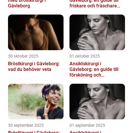
med bröstkirurgi i
Gävleborg: en guide till
Gävleborg
friskare och fräschare
utseende
30 oktober 2025
01 oktober 2025
Bröstkirurgi i Gävleborg:
Ansiktskirurgi i
vad du behöver veta
Gävleborg: en guide till
försköning och
korrigering
30 september 2025
01 september 2025
Bröstkirurgi i Gävleborg:
Ansiktskirurgi i