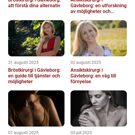
att förstå dina alternativ
Gävleborg: en utforskning
av möjligheter och
fördelar
31 augusti 2025
02 augusti 2025
Bröstkirurgi i Gävleborg:
Ansiktskirurgi i
en guide till tjänster och
Gävleborg: en väg till
möjligheter
förnyelse
01 augusti 2025
03 juli 2025