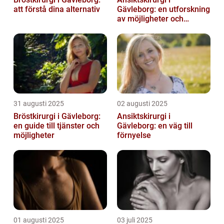
att förstå dina alternativ
Gävleborg: en utforskning
av möjligheter och
fördelar
31 augusti 2025
02 augusti 2025
Bröstkirurgi i Gävleborg:
Ansiktskirurgi i
en guide till tjänster och
Gävleborg: en väg till
möjligheter
förnyelse
01 augusti 2025
03 juli 2025