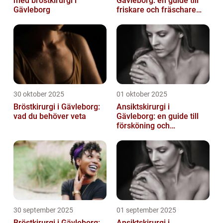
med bröstkirurgi i
Gävleborg: en guide till
Gävleborg
friskare och fräschare
utseende
30 oktober 2025
01 oktober 2025
Bröstkirurgi i Gävleborg:
Ansiktskirurgi i
vad du behöver veta
Gävleborg: en guide till
försköning och
korrigering
30 september 2025
01 september 2025
Bröstkirurgi i Gävleborg:
Ansiktskirurgi i