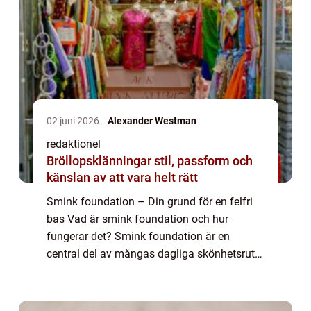
02 juni 2026
Alexander Westman
redaktionel
Bröllopsklänningar stil, passform och
känslan av att vara helt rätt
Smink foundation – Din grund för en felfri
bas Vad är smink foundation och hur
fungerar det? Smink foundation är en
central del av mångas dagliga skönhetsrutin
och är grunden för en felfri och jämn
hudton. Denna artikel kommer att ge dig en
öve...