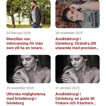
hudton. Denna artikel kommer att ge dig en
öve...
03 februari 2026
30 november 2025
Manzilian vax:
Ansiktskirurgi i
Intimvaxning för män
Gävleborg: förändra ditt
som vill ha en renare
utseende med precision
känsla
och omsorg
29 november 2025
31 oktober 2025
Utforska möjligheterna
Ansiktskirurgi i
med bröstkirurgi i
Gävleborg: en guide till
Gävleborg
friskare och fräschare