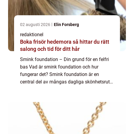
02 augusti 2026
Elin Forsberg
redaktionel
Boka frisör hedemora så hittar du rätt
salong och tid för ditt hår
Smink foundation – Din grund för en felfri
bas Vad är smink foundation och hur
fungerar det? Smink foundation är en
central del av mångas dagliga skönhetsrutin
och är grunden för en felfri och jämn
hudton. Denna artikel kommer att ge dig en
öve...