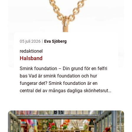
05 juli 2026
Eva Sjöberg
redaktionel
Halsband
Smink foundation – Din grund för en felfri
bas Vad är smink foundation och hur
fungerar det? Smink foundation är en
central del av mångas dagliga skönhetsrutin
och är grunden för en felfri och jämn
hudton. Denna artikel kommer att ge dig en
öve...