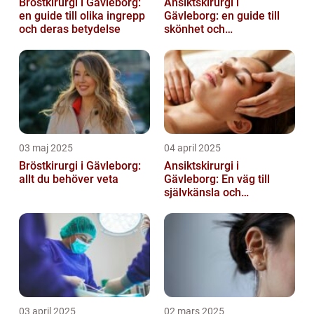
Bröstkirurgi i Gävleborg:
Ansiktskirurgi i
en guide till olika ingrepp
Gävleborg: en guide till
och deras betydelse
skönhet och
självförtroende
03 maj 2025
04 april 2025
Bröstkirurgi i Gävleborg:
Ansiktskirurgi i
allt du behöver veta
Gävleborg: En väg till
självkänsla och
förändring
03 april 2025
02 mars 2025