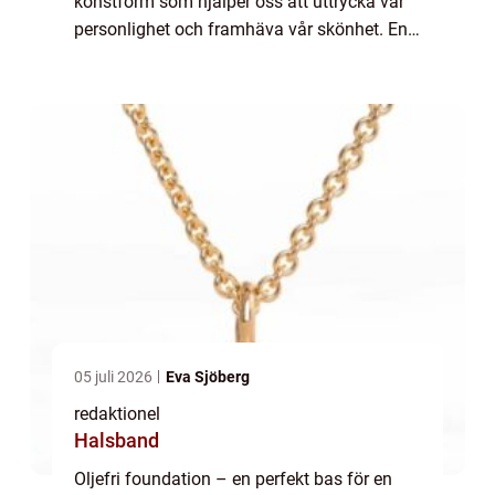
konstform som hjälper oss att uttrycka vår
personlighet och framhäva vår skönhet. En
viktig del av en perfekt makeuplook är en
bra bas, och foundation spelar en...
05 juli 2026
Eva Sjöberg
redaktionel
Halsband
Oljefri foundation – en perfekt bas för en