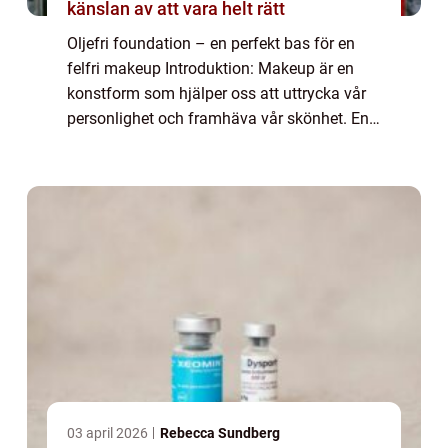
känslan av att vara helt rätt
Oljefri foundation – en perfekt bas för en
felfri makeup Introduktion: Makeup är en
konstform som hjälper oss att uttrycka vår
personlighet och framhäva vår skönhet. En
viktig del av en perfekt makeuplook är en
bra bas, och foundation spelar en...
03 april 2026
Rebecca Sundberg