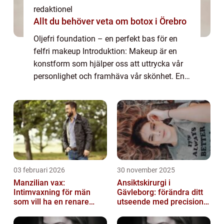
redaktionel
Allt du behöver veta om botox i Örebro
Oljefri foundation – en perfekt bas för en
felfri makeup Introduktion: Makeup är en
konstform som hjälper oss att uttrycka vår
personlighet och framhäva vår skönhet. En
viktig del av en perfekt makeuplook är en
bra bas, och foundation spelar en...
03 februari 2026
30 november 2025
Manzilian vax:
Ansiktskirurgi i
Intimvaxning för män
Gävleborg: förändra ditt
som vill ha en renare
utseende med precision
känsla
och omsorg