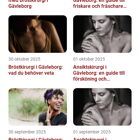
med bröstkirurgi i
Gävleborg: en guide till
Gävleborg
friskare och fräschare
utseende
30 oktober 2025
01 oktober 2025
Bröstkirurgi i Gävleborg:
Ansiktskirurgi i
vad du behöver veta
Gävleborg: en guide till
försköning och
korrigering
30 september 2025
01 september 2025
Bröstkirurgi i Gävleborg:
Ansiktskirurgi i