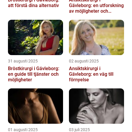
att förstå dina alternativ
Gävleborg: en utforskning
av möjligheter och
fördelar
31 augusti 2025
02 augusti 2025
Bröstkirurgi i Gävleborg:
Ansiktskirurgi i
en guide till tjänster och
Gävleborg: en väg till
möjligheter
förnyelse
01 augusti 2025
03 juli 2025