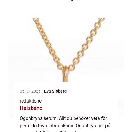
världen över. För att framhäva och forma
brynen används olika produkter och tekniker.
Et...
05 juli 2026
Eva Sjöberg
redaktionel
Halsband
Ögonbryns serum: Allt du behöver veta för
perfekta bryn Introduktion: Ögonbryn har på