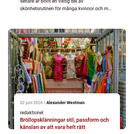
senare år blivit en viktig del av
skönhetsrutinen för många kvinnor och män
världen över. För att framhäva och forma
brynen används olika produkter och tekniker.
Et...
02 juni 2026
Alexander Westman
redaktionel
Bröllopsklänningar stil, passform och
känslan av att vara helt rätt