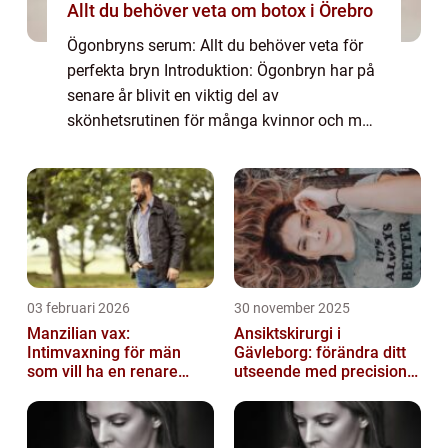
Allt du behöver veta om botox i Örebro
Ögonbryns serum: Allt du behöver veta för
perfekta bryn Introduktion: Ögonbryn har på
senare år blivit en viktig del av
skönhetsrutinen för många kvinnor och män
världen över. För att framhäva och forma
brynen används olika produkter och tekniker.
Et...
03 februari 2026
30 november 2025
Manzilian vax:
Ansiktskirurgi i
Intimvaxning för män
Gävleborg: förändra ditt
som vill ha en renare
utseende med precision
känsla
och omsorg