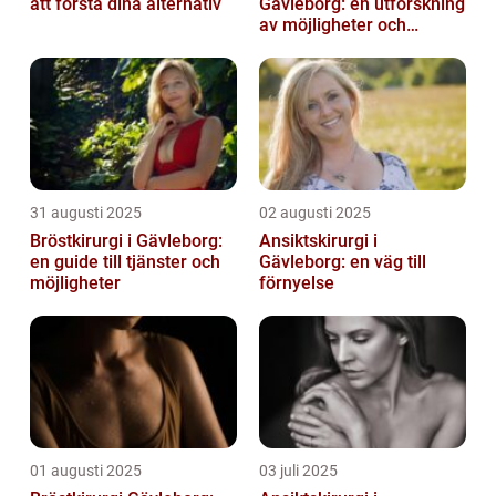
att förstå dina alternativ
Gävleborg: en utforskning
av möjligheter och
fördelar
31 augusti 2025
02 augusti 2025
Bröstkirurgi i Gävleborg:
Ansiktskirurgi i
en guide till tjänster och
Gävleborg: en väg till
möjligheter
förnyelse
01 augusti 2025
03 juli 2025