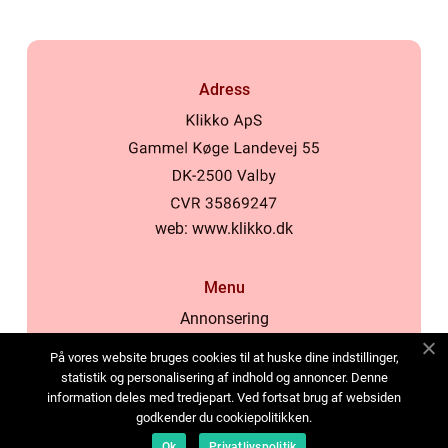
Adress
web:
www.klikko.dk
Menu
Annonsering
Om oss
På vores website bruges cookies til at huske dine indstillinger,
Cookies
statistik og personalisering af indhold og annoncer. Denne
information deles med tredjepart. Ved fortsat brug af websiden
Kontakta oss
godkender du cookiepolitikken.
Sitemap
Ok
Privatlivspolitik