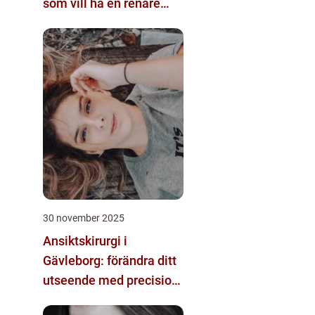
som vill ha en renare
känsla
30 november 2025
Ansiktskirurgi i
Gävleborg: förändra ditt
utseende med precision
och omsorg