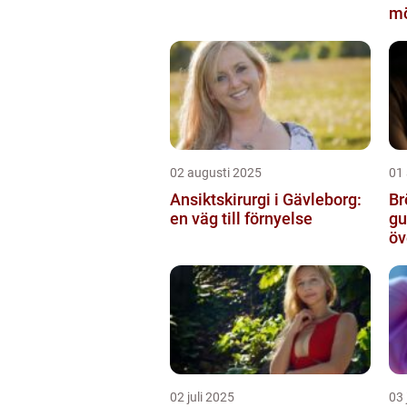
mö
02 augusti 2025
01
Ansiktskirurgi i Gävleborg:
Br
en väg till förnyelse
gu
öv
02 juli 2025
03 