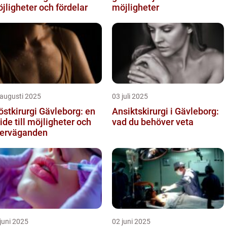
jligheter och fördelar
möjligheter
 augusti 2025
03 juli 2025
östkirurgi Gävleborg: en
Ansiktskirurgi i Gävleborg:
ide till möjligheter och
vad du behöver veta
erväganden
juni 2025
02 juni 2025