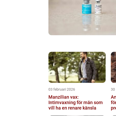
03 februari 2026
30
Manzilian vax:
An
Intimvaxning för män som
fö
vill ha en renare känsla
pr