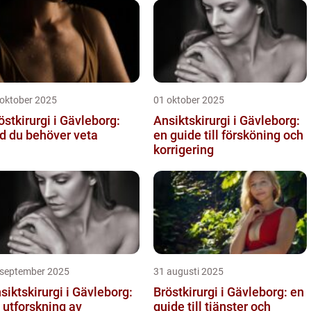
 oktober 2025
01 oktober 2025
östkirurgi i Gävleborg:
Ansiktskirurgi i Gävleborg:
d du behöver veta
en guide till försköning och
korrigering
 september 2025
31 augusti 2025
siktskirurgi i Gävleborg:
Bröstkirurgi i Gävleborg: en
 utforskning av
guide till tjänster och