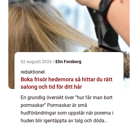
02 augusti 2026
Elin Forsberg
redaktionel
Boka frisör hedemora så hittar du rätt
salong och tid för ditt hår
En grundlig översikt över ”hur får man bort
pormaskar” Pormaskar är små
hudförändringar som uppstår när porerna i
huden blir igentäppta av talg och döda
hudceller. De kan vara svarta eller vita och
vanligen dyker de upp på områden med