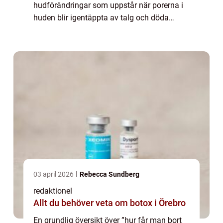
hudförändringar som uppstår när porerna i
huden blir igentäppta av talg och döda
hudceller. De kan vara svarta eller vita och
vanligen dyker de upp på områden med
hög...
03 april 2026
Rebecca Sundberg
redaktionel
Allt du behöver veta om botox i Örebro
En grundlig översikt över ”hur får man bort