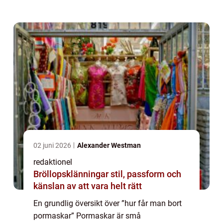
hudceller. De kan vara svarta eller vita och
vanligen dyker de upp på områden med
hög...
02 juni 2026
Alexander Westman
redaktionel
Bröllopsklänningar stil, passform och
känslan av att vara helt rätt
En grundlig översikt över ”hur får man bort
pormaskar” Pormaskar är små