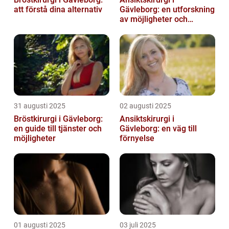
att förstå dina alternativ
Gävleborg: en utforskning
av möjligheter och
fördelar
31 augusti 2025
02 augusti 2025
Bröstkirurgi i Gävleborg:
Ansiktskirurgi i
en guide till tjänster och
Gävleborg: en väg till
möjligheter
förnyelse
01 augusti 2025
03 juli 2025