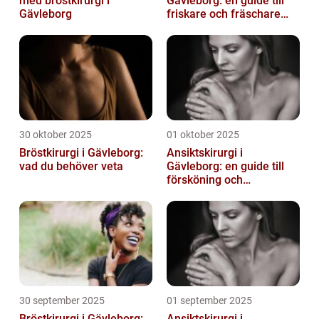
med bröstkirurgi i
Gävleborg: en guide till
Gävleborg
friskare och fräschare
utseende
30 oktober 2025
01 oktober 2025
Bröstkirurgi i Gävleborg:
Ansiktskirurgi i
vad du behöver veta
Gävleborg: en guide till
försköning och
korrigering
30 september 2025
01 september 2025
Bröstkirurgi i Gävleborg:
Ansiktskirurgi i