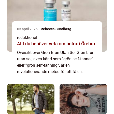
03 april 2026
Rebecca Sundberg
redaktionel
Allt du behöver veta om botox i Örebro
Översikt över Grön Brun Utan Sol Grön brun
utan sol, även känd som ”grön self-tanner”
eller ”grön self-tanning”, är en
revolutionerande metod för att få en
solbränna utan att exponera huden för
skadliga UV-strålar. Genom att a...