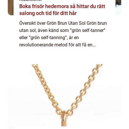
Boka frisör hedemora så hittar du rätt
salong och tid för ditt hår
Översikt över Grön Brun Utan Sol Grön brun
utan sol, även känd som ”grön self-tanner”
eller ”grön self-tanning”, är en
revolutionerande metod för att få en
solbränna utan att exponera huden för
skadliga UV-strålar. Genom att a...