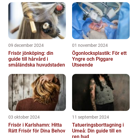
09 december 2024
01 november 2024
Frisör jönköping: din
Ögonlocksplastik: För ett
guide till hårvård i
Yngre och Piggare
småländska huvudstaden
Utseende
03 oktober 2024
11 september 2024
Frisör i Karlshamn: Hitta
Tatueringsborttagning i
Rätt Frisör för Dina Behov
Umeå: Din guide till en
ren hud