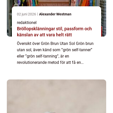
02 juni 2026
Alexander Westman
redaktionel
Bröllopsklänningar stil, passform och
känslan av att vara helt rätt
Översikt över Grön Brun Utan Sol Grön brun
utan sol, även känd som ”grön self-tanner”
eller ”grön self-tanning”, är en
revolutionerande metod för att få en
solbränna utan att exponera huden för
skadliga UV-strålar. Genom att a...