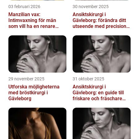
03 februari 2026
30 november 2025
Manzilian vax:
Ansiktskirurgi i
Intimvaxning för män
Gävleborg: förändra ditt
som vill ha en renare
utseende med precision
känsla
och omsorg
29 november 2025
31 oktober 2025
Utforska möjligheterna
Ansiktskirurgi i
med bröstkirurgi i
Gävleborg: en guide till
Gävleborg
friskare och fräschare
utseende