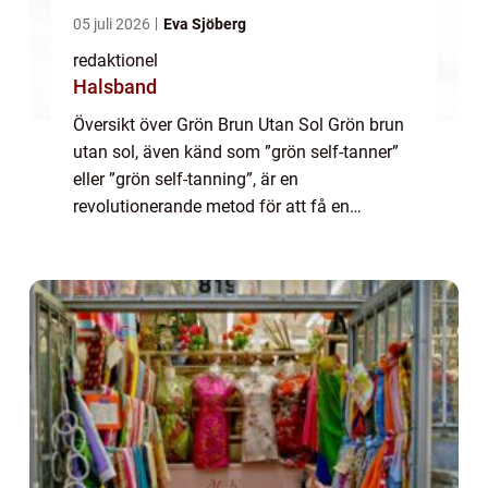
05 juli 2026
Eva Sjöberg
redaktionel
Halsband
Översikt över Grön Brun Utan Sol Grön brun
utan sol, även känd som ”grön self-tanner”
eller ”grön self-tanning”, är en
revolutionerande metod för att få en
solbränna utan att exponera huden för
skadliga UV-strålar. Genom att a...