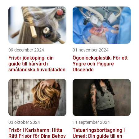
09 december 2024
01 november 2024
Frisör jönköping: din
Ögonlocksplastik: För ett
guide till hårvård i
Yngre och Piggare
småländska huvudstaden
Utseende
03 oktober 2024
11 september 2024
Frisör i Karlshamn: Hitta
Tatueringsborttagning i
Rätt Frisör för Dina Behov
Umeå: Din guide till en