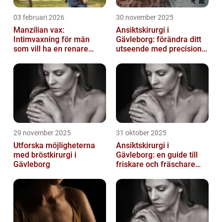
03 februari 2026
30 november 2025
Manzilian vax:
Ansiktskirurgi i
Intimvaxning för män
Gävleborg: förändra ditt
som vill ha en renare
utseende med precision
känsla
och omsorg
29 november 2025
31 oktober 2025
Utforska möjligheterna
Ansiktskirurgi i
med bröstkirurgi i
Gävleborg: en guide till
Gävleborg
friskare och fräschare
utseende