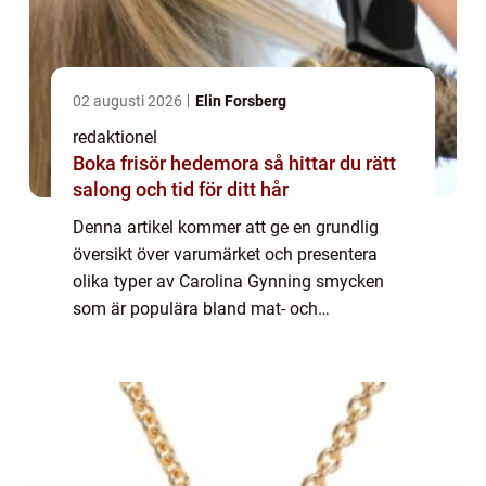
02 augusti 2026
Elin Forsberg
redaktionel
Boka frisör hedemora så hittar du rätt
salong och tid för ditt hår
Denna artikel kommer att ge en grundlig
översikt över varumärket och presentera
olika typer av Carolina Gynning smycken
som är populära bland mat- och
dryckesentusiaster. Vi kommer även att
diskutera skillnaderna mellan olika smycken
och hur de har u...