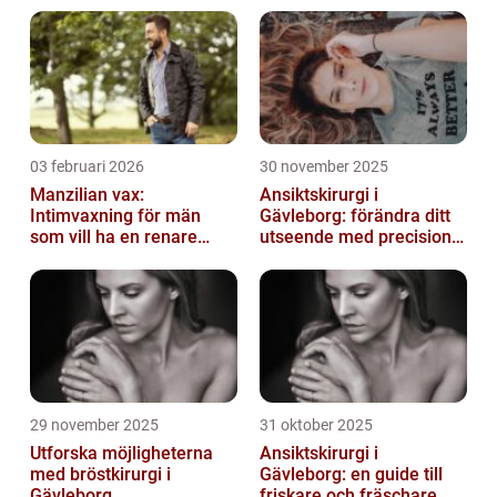
diskutera skillnaderna mellan olika smycken
och hur de har u...
03 februari 2026
30 november 2025
Manzilian vax:
Ansiktskirurgi i
Intimvaxning för män
Gävleborg: förändra ditt
som vill ha en renare
utseende med precision
känsla
och omsorg
29 november 2025
31 oktober 2025
Utforska möjligheterna
Ansiktskirurgi i
med bröstkirurgi i
Gävleborg: en guide till
Gävleborg
friskare och fräschare