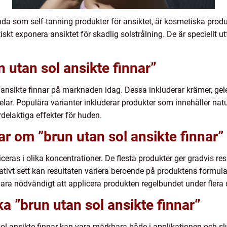
ända som self-tanning produkter för ansiktet, är kosmetiska prod
ktiskt exponera ansiktet för skadlig solstrålning. De är speciell
 utan sol ansikte finnar”
l ansikte finnar på marknaden idag. Dessa inkluderar krämer, gel
lar. Populära varianter inkluderar produkter som innehåller natu
ördelaktiga effekter för huden.
ar om ”brun utan sol ansikte finnar”
ceras i olika koncentrationer. De flesta produkter ger gradvis re
itativt sett kan resultaten variera beroende på produktens formu
vara nödvändigt att applicera produkten regelbundet under flera 
ka ”brun utan sol ansikte finnar”
ol ansikte finnar kan vara märkbara både i applikationen och slu