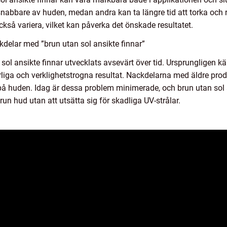
snabbare av huden, medan andra kan ta längre tid att torka och r
å variera, vilket kan påverka det önskade resultatet.
delar med ”brun utan sol ansikte finnar”
sol ansikte finnar utvecklats avsevärt över tid. Ursprungligen k
urliga och verklighetstrogna resultat. Nackdelarna med äldre pro
 på huden. Idag är dessa problem minimerade, och brun utan sol ans
run hud utan att utsätta sig för skadliga UV-strålar.