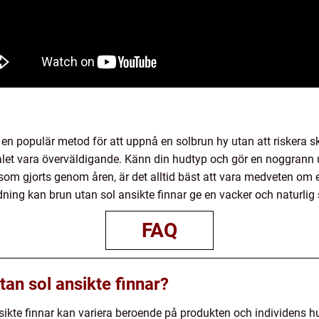
it en populär metod för att uppnå en solbrun hy utan att riskera s
 valet vara överväldigande. Känn din hudtyp och gör en noggra
som gjorts genom åren, är det alltid bäst att vara medveten om e
dning kan brun utan sol ansikte finnar ge en vacker och naturlig 
FAQ
tan sol ansikte finnar?
ikte finnar kan variera beroende på produkten och individens hud