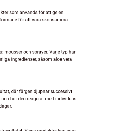
ukter som används för att ge en
t utformade för att vara skonsamma
er, mousser och sprayer. Varje typ har
rliga ingredienser, såsom aloe vera
sultat, där färgen djupnar successivt
la och hur den reagerar med individens
dagar.
tresultatet. Vissa produkter kan vara