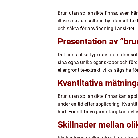
Brun utan sol ansikte finnar, även k
illusion av en solbrun hy utan att fa
och säkra för användning i ansiktet.
Presentation av ”brun
Det finns olika typer av brun utan so
sina egna unika egenskaper och förde
eller grönt te-extrakt, vilka sägs ha f
Kvantitativa mätning
Brun utan sol ansikte finnar kan appli
under en tid efter applicering. Kvant
hud. För att få en jämn färg kan det 
Skillnader mellan oli
Skillnaderna mellan olika brun utan s