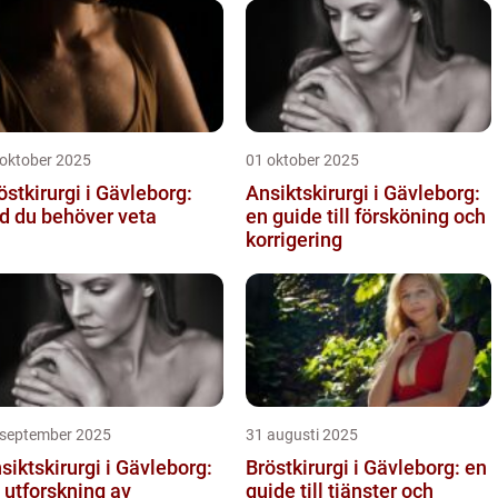
 oktober 2025
01 oktober 2025
östkirurgi i Gävleborg:
Ansiktskirurgi i Gävleborg:
d du behöver veta
en guide till försköning och
korrigering
 september 2025
31 augusti 2025
siktskirurgi i Gävleborg:
Bröstkirurgi i Gävleborg: en
 utforskning av
guide till tjänster och