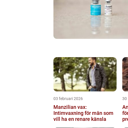
03 februari 2026
30
Manzilian vax:
An
Intimvaxning för män som
fö
vill ha en renare känsla
pr