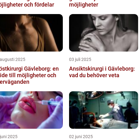
jligheter och fördelar
möjligheter
 augusti 2025
03 juli 2025
östkirurgi Gävleborg: en
Ansiktskirurgi i Gävleborg:
ide till möjligheter och
vad du behöver veta
erväganden
juni 2025
02 juni 2025