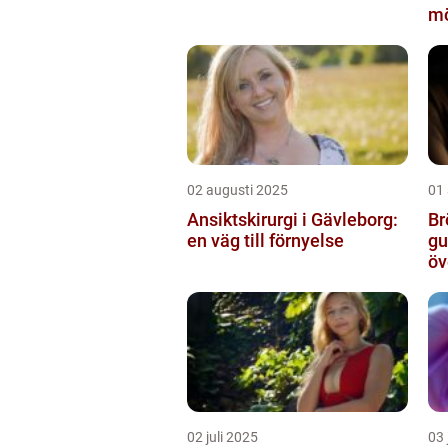
mö
02 augusti 2025
01
Ansiktskirurgi i Gävleborg:
Br
en väg till förnyelse
gu
öv
02 juli 2025
03 