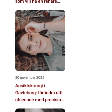
som vill ha en renare
känsla
30 november 2025
Ansiktskirurgi i
Gävleborg: förändra ditt
utseende med precision
och omsorg