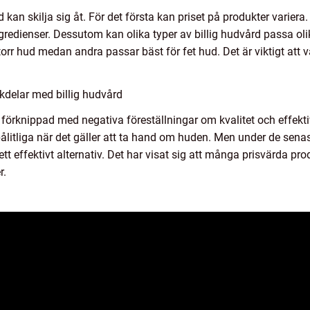
d kan skilja sig åt. För det första kan priset på produkter variera
edienser. Dessutom kan olika typer av billig hudvård passa ol
orr hud medan andra passar bäst för fet hud. Det är viktigt att v
kdelar med billig hudvård
rit förknippad med negativa föreställningar om kvalitet och effek
ålitliga när det gäller att ta hand om huden. Men under de senast
tt effektivt alternativ. Det har visat sig att många prisvärda pr
r.