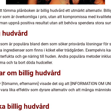
tt tömma plånboken är billig hudvård ett utmärkt alternativ. Bil
ar som är överkomliga i pris, utan att kompromissa med kvalite
man uppnå positiva resultat utan att behöva spendera stora s
ig hudvård
rd som är populära bland dem som söker prisvärda lösningar för si
iga ingredienser som finns i köket eller trädgården. Exempelvis 
terfukta och ge näring till huden. Andra populära metoder ink
rna och ta bort döda hudceller.
ar om billig hudvård
av [förnamn, efternamn] visade det sig att [INFORMATION O
 vara lika effektiv som dyrare alternativ och att många människor
ka billig hudvård