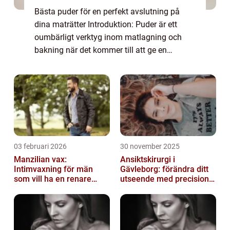
Bästa puder för en perfekt avslutning på
dina maträtter Introduktion: Puder är ett
oumbärligt verktyg inom matlagning och
bakning när det kommer till att ge en
avslutande touch till våra favoritmaträtter.
Oavsett om det handlar om att utsmycka en
bak...
03 februari 2026
30 november 2025
Manzilian vax:
Ansiktskirurgi i
Intimvaxning för män
Gävleborg: förändra ditt
som vill ha en renare
utseende med precision
känsla
och omsorg