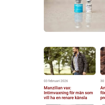
03 februari 2026
30
Manzilian vax:
An
Intimvaxning för män som
fö
vill ha en renare känsla
pr