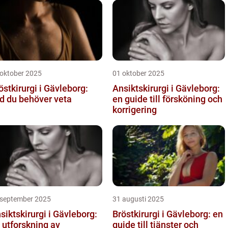
 oktober 2025
01 oktober 2025
östkirurgi i Gävleborg:
Ansiktskirurgi i Gävleborg:
d du behöver veta
en guide till försköning och
korrigering
 september 2025
31 augusti 2025
siktskirurgi i Gävleborg:
Bröstkirurgi i Gävleborg: en
 utforskning av
guide till tjänster och