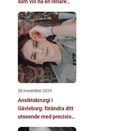
som vill ha en renare
känsla
30 november 2025
Ansiktskirurgi i
Gävleborg: förändra ditt
utseende med precision
och omsorg