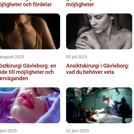
jligheter och fördelar
möjligheter
 augusti 2025
03 juli 2025
östkirurgi Gävleborg: en
Ansiktskirurgi i Gävleborg:
ide till möjligheter och
vad du behöver veta
erväganden
juni 2025
02 juni 2025