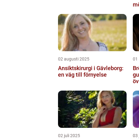
mö
02 augusti 2025
01
Ansiktskirurgi i Gävleborg:
Br
en väg till förnyelse
gu
öv
02 juli 2025
03 