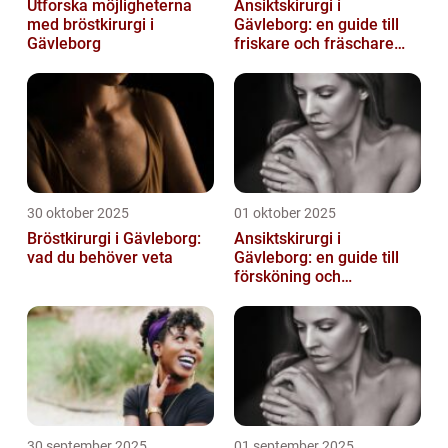
Utforska möjligheterna
Ansiktskirurgi i
med bröstkirurgi i
Gävleborg: en guide till
Gävleborg
friskare och fräschare
utseende
30 oktober 2025
01 oktober 2025
Bröstkirurgi i Gävleborg:
Ansiktskirurgi i
vad du behöver veta
Gävleborg: en guide till
försköning och
korrigering
30 september 2025
01 september 2025