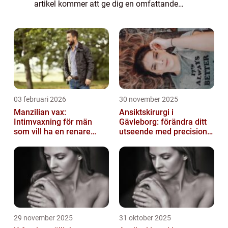
artikel kommer att ge dig en omfattande
guide för att välja den bästa foundationen
för mogen hy och uppnå en ungdomlig,
strålan...
03 februari 2026
30 november 2025
Manzilian vax:
Ansiktskirurgi i
Intimvaxning för män
Gävleborg: förändra ditt
som vill ha en renare
utseende med precision
känsla
och omsorg
29 november 2025
31 oktober 2025