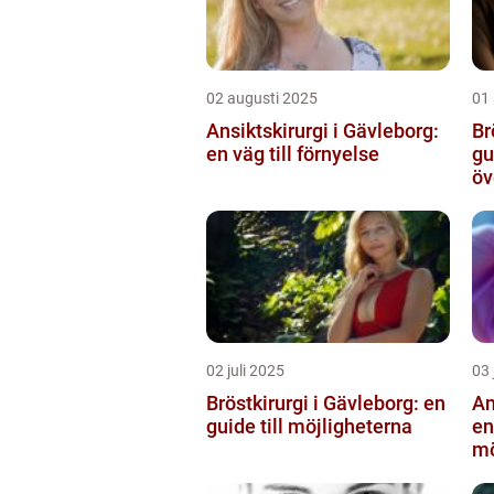
02 augusti 2025
01
Ansiktskirurgi i Gävleborg:
Br
en väg till förnyelse
gu
öv
02 juli 2025
03 
Bröstkirurgi i Gävleborg: en
An
guide till möjligheterna
en
mö