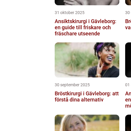
31 oktober 2025
30
Ansiktskirurgi i Gävleborg:
Br
en guide till friskare och
va
fräschare utseende
30 september 2025
01
Bröstkirurgi i Gävleborg: att
An
förstå dina alternativ
en
mö