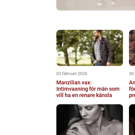
03 februari 2026
30
Manzilian vax:
An
Intimvaxning för män som
fö
vill ha en renare känsla
pr