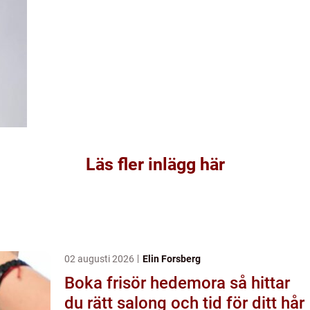
Läs fler inlägg här
02 augusti 2026
Elin Forsberg
Boka frisör hedemora så hittar
du rätt salong och tid för ditt hår